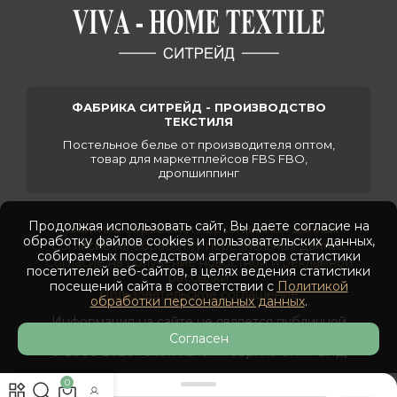
ФАБРИКА СИТРЕЙД - ПРОИЗВОДСТВО
ТЕКСТИЛЯ
Постельное белье от производителя оптом,
товар для маркетплейсов FBS FBO,
дропшиппинг
Продолжая использовать сайт, Вы даете согласие на
Политика обработки персональных данных
обработку файлов cookies и пользовательских данных,
Согласие на обработку персональных данных
собираемых посредством агрегаторов статистики
Согласие на получение новостной и рекламной
посетителей веб-сайтов, в целях ведения статистики
рассылки
посещений сайта в соответствии с
Политикой
Пользовательское соглашение
обработки персональных данных
.
Информация на сайте не является публичной
офертой
Согласен
© 2008-2026 Текстильная Фабрика СИТРЕЙД
0