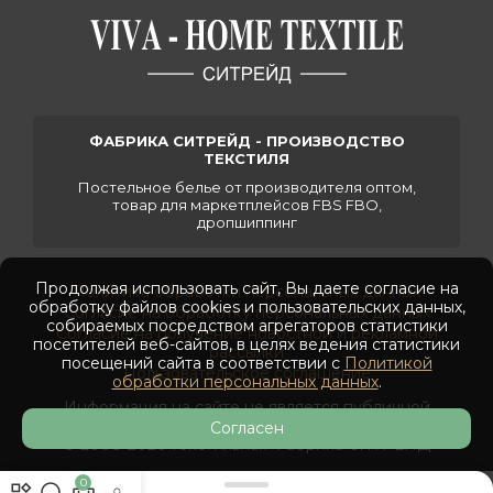
ФАБРИКА СИТРЕЙД - ПРОИЗВОДСТВО
ТЕКСТИЛЯ
Постельное белье от производителя оптом,
товар для маркетплейсов FBS FBO,
дропшиппинг
Продолжая использовать сайт, Вы даете согласие на
Политика обработки персональных данных
обработку файлов cookies и пользовательских данных,
Согласие на обработку персональных данных
собираемых посредством агрегаторов статистики
Согласие на получение новостной и рекламной
посетителей веб-сайтов, в целях ведения статистики
рассылки
посещений сайта в соответствии с
Политикой
Пользовательское соглашение
обработки персональных данных
.
Информация на сайте не является публичной
офертой
Согласен
© 2008-2026 Текстильная Фабрика СИТРЕЙД
0