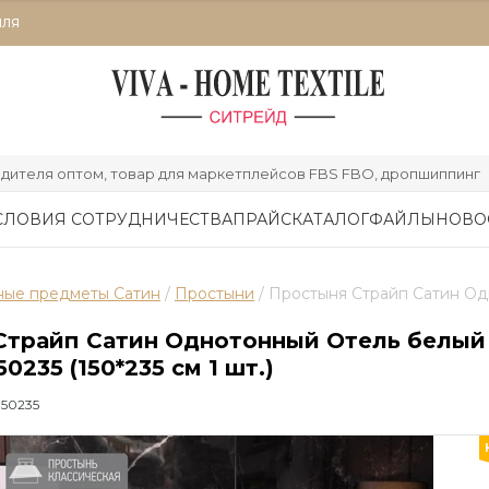
ИЛЯ
дителя оптом, товар для маркетплейсов FBS FBO, дропшиппинг
СЛОВИЯ СОТРУДНИЧЕСТВА
ПРАЙС
КАТАЛОГ
ФАЙЛЫ
НОВО
ные предметы Сатин
 / 
Простыни
 / Простыня Страйп Сатин Од
Страйп Сатин Однотонный Отель белый 
235 (150*235 см 1 шт.)
50235