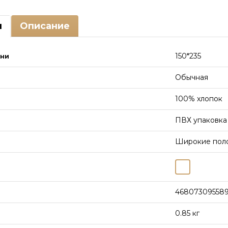
ы
Описание
150*235
ыни
Обычная
100% хлопок
ПВХ упаковка
Широкие пол
46807309558
0.85 кг