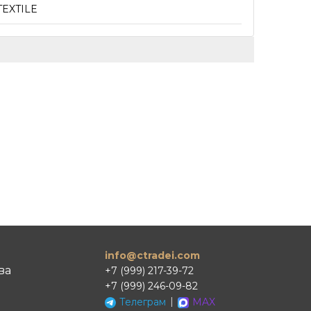
TEXTILE
info@ctradei.com
ва
+7 (999) 217-39-72
+7 (999) 246-09-82
|
Телеграм
MAX