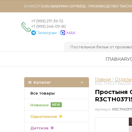
О НАС
ОТЗЫВЫ
ФАБРИКА СИТРЕЙД - ПРОИЗВОДСТВО ТЕКСТ
+7 (999) 217-39-72
+7 (999) 246-09-82
|
Телеграм
MAX
Постельное белье от произво
ГЛАВНАЯ
У
Главная
 / 
Отдель
Каталог
R3CTH037150235
Простыня 
Все товары
R3CTH037150
Новинки
NEW
Артикул:
R3CTH0371
Однотонное
Детское