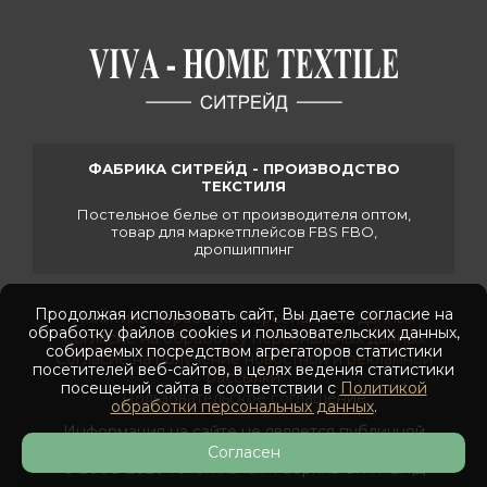
ФАБРИКА СИТРЕЙД - ПРОИЗВОДСТВО
ТЕКСТИЛЯ
Постельное белье от производителя оптом,
товар для маркетплейсов FBS FBO,
дропшиппинг
Продолжая использовать сайт, Вы даете согласие на
Политика обработки персональных данных
обработку файлов cookies и пользовательских данных,
Согласие на обработку персональных данных
собираемых посредством агрегаторов статистики
Согласие на получение новостной и рекламной
посетителей веб-сайтов, в целях ведения статистики
рассылки
посещений сайта в соответствии с
Политикой
Пользовательское соглашение
обработки персональных данных
.
Информация на сайте не является публичной
офертой
Согласен
© 2008-2026 Текстильная Фабрика СИТРЕЙД