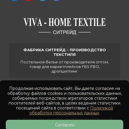
ФАБРИКА СИТРЕЙД - ПРОИЗВОДСТВО
ТЕКСТИЛЯ
Постельное белье от производителя оптом,
товар для маркетплейсов FBS FBO,
дропшиппинг
Продолжая использовать сайт, Вы даете согласие на
Политика обработки персональных данных
обработку файлов cookies и пользовательских данных,
Согласие на обработку персональных данных
собираемых посредством агрегаторов статистики
Согласие на получение новостной и рекламной
посетителей веб-сайтов, в целях ведения статистики
рассылки
посещений сайта в соответствии с
Политикой
Пользовательское соглашение
обработки персональных данных
.
Информация на сайте не является публичной
офертой
Согласен