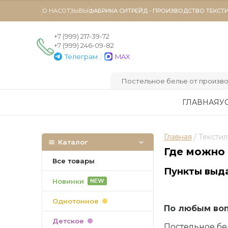
О НАС
ОТЗЫВЫ
ФАБРИКА СИТРЕЙД - ПРОИЗВОДСТВО ТЕКСТ
+7 (999) 217-39-72
+7 (999) 246-09-82
|
Телеграм
MAX
Постельное белье от произво
ГЛАВНАЯ
У
Главная
 / Тексти
Каталог
Где можно 
Все товары
Пункты выда
Новинки
NEW
Однотонное
По любым вопр
Детское
Постельное бе