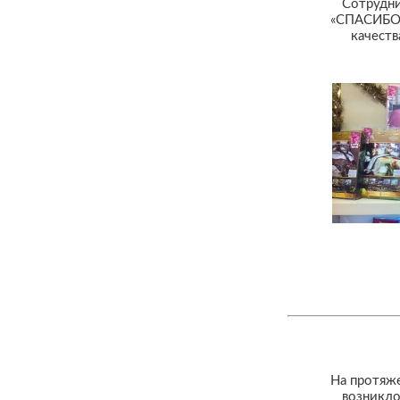
Сотрудни
«СПАСИБО» 
качеств
На протяже
возникло