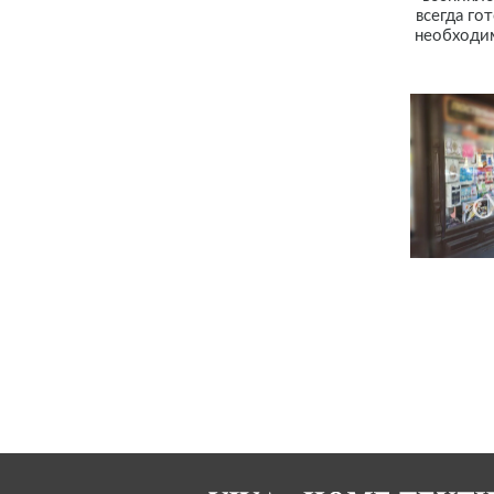
всегда го
необходим