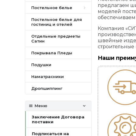
предлагаем ши
Постельное белье
моделей посте
обеспечиваем 
Постельное белье для
гостиниц и отелей
Компания «СИТ
производствен
Отдельные предметы
швейные издел
Сатин
строительные 
Покрывала Пледы
Наши преим
Подушки
Наматрасники
Дропшиппинг
Меню
Заключение Договора
поставки
Подписаться на